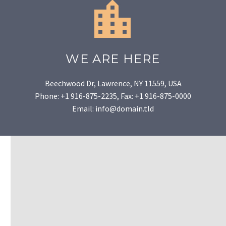


WE ARE HERE
Beechwood Dr, Lawrence, NY 11559, USA
Phone: +1 916-875-2235, Fax: +1 916-875-0000
Email: info@domain.tld