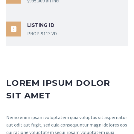
$995,000 all incl.
LISTING ID

PROP-9113 VD
LOREM IPSUM DOLOR
SIT AMET
Nemo enim ipsam voluptatem quia voluptas sit aspernatur
aut odit aut fugit, sed quia consequuntur magni dolores eos
qui ratione voluptatem sequi ipsam voluptatem quia