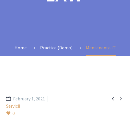
Home
Practice (Demo)
Mentenanta IT


February 1, 2021
Servicii
0