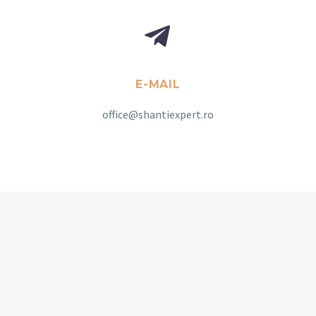


E-MAIL
office@shantiexpert.ro