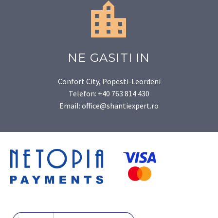


NE GASITI IN
Confort City, Popesti-Leordeni
Telefon: +40 763 814 430
Email: office@shantiexpert.ro