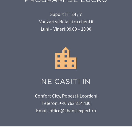
Suport IT: 24 / 7
Vanzari si Relatii cu clientii
Luni – Vineri: 09.00 – 18.00


NE GASITI IN
Confort City, Popesti-Leordeni
Telefon: +40 763 814 430
Email: office@shantiexpert.ro