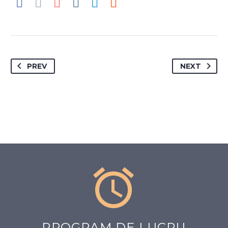
PREV
NEXT


PROGRAM DE LUCRU