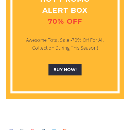
ALERT BOX
70% OFF
Awesome Total Sale -70% Off For All
Collection During This Season!
BUY NOW!