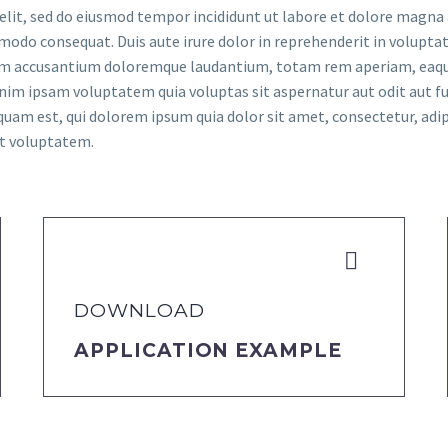
elit, sed do eiusmod tempor incididunt ut labore et dolore magna
modo consequat. Duis aute irure dolor in reprehenderit in voluptate
tem accusantium doloremque laudantium, totam rem aperiam, eaque i
nim ipsam voluptatem quia voluptas sit aspernatur aut odit aut fu
quam est, qui dolorem ipsum quia dolor sit amet, consectetur, adi
at voluptatem.


DOWNLOAD
APPLICATION EXAMPLE