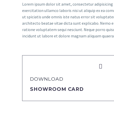
Lorem ipsum dolor sit amet, consectetur adipisicing 
exercitation ullamco laboris nisi ut aliquip ex ea com
ut spiciatis unde omnis iste natus error sit volupta
architecto beatae vitae dicta sunt explicabo. Nemo e
ratione voluptatem sequi nesciunt. Neque porro quis
incidunt ut labore et dolore magnam aliquam quaer


DOWNLOAD
SHOWROOM CARD