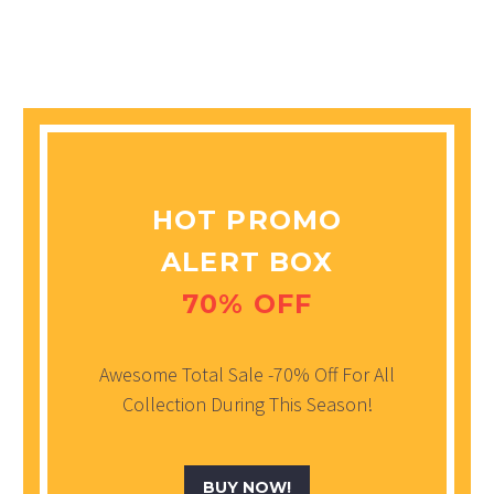
HOT PROMO
ALERT BOX
70% OFF
Awesome Total Sale -70% Off For All
Collection During This Season!
BUY NOW!