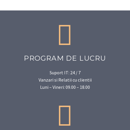


PROGRAM DE LUCRU
Suport IT: 24 / 7
Vanzari si Relatii cu clientii
Luni – Vineri: 09.00 – 18.00

